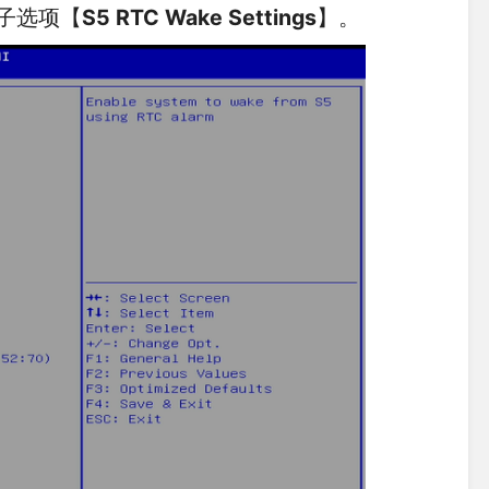
子选项【
S5 RTC Wake Settings
】。