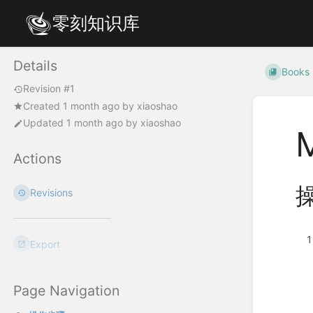
零刻知识库
Details
Books
Revision #1
Created
1 month ago
by
xiaoshao
Updated
1 month ago
by
xiaoshao
Actions
Revisions
Export
Page Navigation