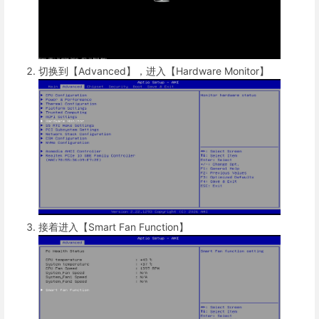
切换到【Advanced】，进入【Hardware Monitor】
接着进入【Smart Fan Function】