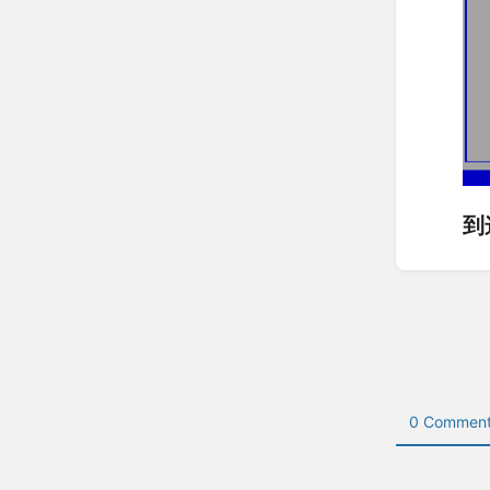
到
Enter
section
select
mode
0 Comment