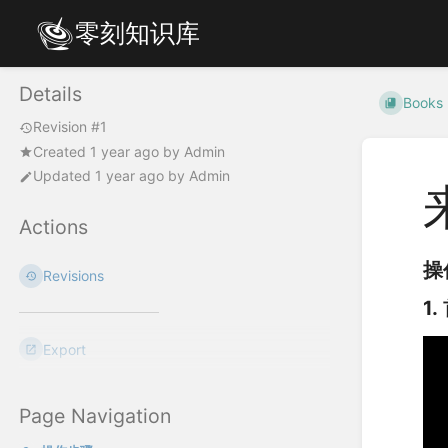
零刻知识库
Details
Books
Revision #1
Created
1 year ago
by
Admin
Updated
1 year ago
by
Admin
Actions
操
Revisions
1
Export
Page Navigation