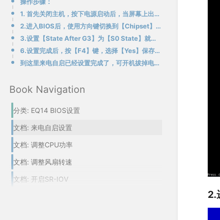
操作步骤：
1. 首先关闭主机，按下电源启动后，当屏幕上出现logo后，迅速按下键盘上的Del键进入BIOS
2.进入BIOS后，使用方向键切换到【Chipset】，进入【PCH-IO Configuration】
3.设置【State After G3】为【S0 State】就是开启来电自启，【S5 State】为关闭来电自启，这里我们需要开启来电自启就选择【S0 State】选项即可
6.设置完成后，按【F4】键，选择【Yes】保存并退出，即可
到这里来电自启已经设置完成了，可开机拔掉电源再插入电源即可验证是否设置成功！
Book Navigation
EQ14 BIOS设置
来电自启设置
调整CPU功率
调整风扇转速
开启SR-IOV
2