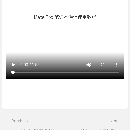
Enter
section
select
mode
Previous
Next